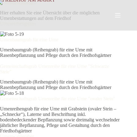
Zum
Urnen­bestattungen
Inhalt
Hier erhalten Sie eine Übersicht über die möglichen
springen
Urnenbestattungen auf dem Friedhof
Urnenreihengräber
Urnenbaumgrab für eine Urne
Urnenbaumgrab (Reihengrab) für eine Urne mit
Rasenbepflanzung und Pflege durch den Friedhofsgärtner
Gemeinschaftsgrab Urnenreihe für eine Urne "Schwarze
Stele"
Urnenbaumgrab (Reihengrab) für eine Urne mit
Rasenbepflanzung und Pflege durch den Friedhofsgärtner
Gemeinschaftsgrab Urnenreihe für eine Urne "ovaler Stein"
Urnenreihengrab für eine Urne mit Grabstein (ovaler Stein –
„Schnecke“), Laterne und Beschriftung inkl.
bodenbedeckender Bepflanzung sowie dreimalig wechselnder
jährlicher Bepflanzung, Pflege und Gestaltung durch den
Friedhofsgärtner
Urnenwahlgräber